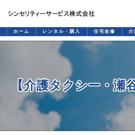
ホーム
レンタル・購入
住宅改修
介
レンタル
購入（保険適用）
購入（自費）
【介護タクシー・瀬
重要事項説明