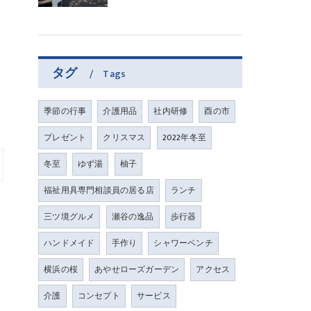
タグ
Tags
季節の行事
介護用品
社内研修
酉の市
プレゼント
クリスマス
2022年冬至
冬至
ゆず湯
柚子
福祉用具専門相談員の居る店
ランチ
三ツ境グルメ
瀬谷の逸品
歩行器
ハンドメイド
手作り
シャワーベンチ
横浜の桜
あやせローズガーデン
アクセス
介護
コンセプト
サービス