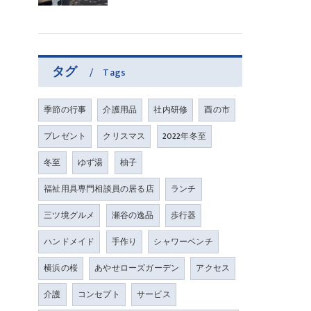
タグ
Tags
季節の行事
介護用品
社内研修
酉の市
プレゼント
クリスマス
2022年冬至
冬至
ゆず湯
柚子
福祉用具専門相談員の居る店
ランチ
三ツ境グルメ
瀬谷の逸品
歩行器
ハンドメイド
手作り
シャワーベンチ
横浜の桜
あやせローズガーデン
アクセス
介護
コンセプト
サービス