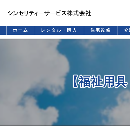
ホーム
レンタル・購入
住宅改修
介
レンタル
購入（保険適用）
購入（自費）
【福祉用具
重要事項説明