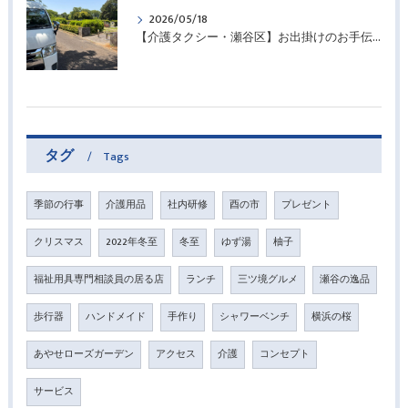
2026/05/18
【介護タクシー・瀬谷区】お出掛けのお手伝いさせていただきました
タグ
Tags
季節の行事
介護用品
社内研修
酉の市
プレゼント
クリスマス
2022年冬至
冬至
ゆず湯
柚子
福祉用具専門相談員の居る店
ランチ
三ツ境グルメ
瀬谷の逸品
歩行器
ハンドメイド
手作り
シャワーベンチ
横浜の桜
あやせローズガーデン
アクセス
介護
コンセプト
サービス