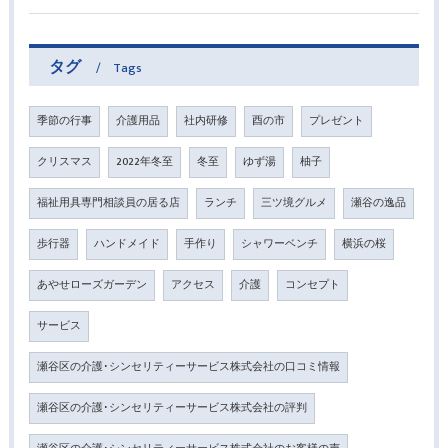
タグ
Tags
季節の行事
介護用品
社内研修
酉の市
プレゼント
クリスマス
2022年冬至
冬至
ゆず湯
柚子
福祉用具専門相談員の居る店
ランチ
三ツ境グルメ
瀬谷の逸品
歩行器
ハンドメイド
手作り
シャワーベンチ
横浜の桜
あやせローズガーデン
アクセス
介護
コンセプト
サービス
瀬谷区の介護･シンセリティーサービス株式会社の口コミ情報
瀬谷区の介護･シンセリティーサービス株式会社の評判