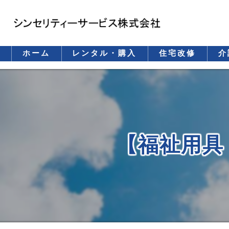
ホーム
レンタル・購入
住宅改修
介
レンタル
購入（保険適用）
購入（自費）
【福祉用具
重要事項説明