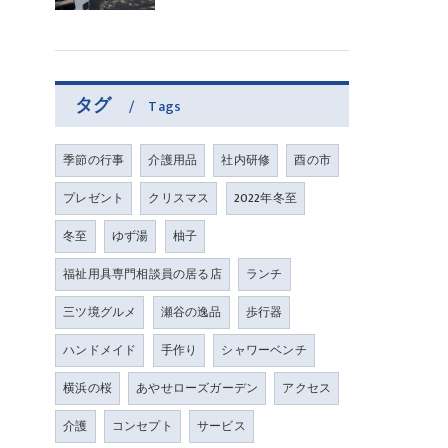
タグ
Tags
季節の行事
介護用品
社内研修
酉の市
プレゼント
クリスマス
2022年冬至
冬至
ゆず湯
柚子
福祉用具専門相談員の居る店
ランチ
三ツ境グルメ
瀬谷の逸品
歩行器
ハンドメイド
手作り
シャワーベンチ
横浜の桜
あやせローズガーデン
アクセス
介護
コンセプト
サービス