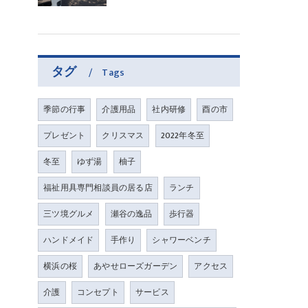
タグ
Tags
季節の行事
介護用品
社内研修
酉の市
プレゼント
クリスマス
2022年冬至
冬至
ゆず湯
柚子
福祉用具専門相談員の居る店
ランチ
三ツ境グルメ
瀬谷の逸品
歩行器
ハンドメイド
手作り
シャワーベンチ
横浜の桜
あやせローズガーデン
アクセス
介護
コンセプト
サービス