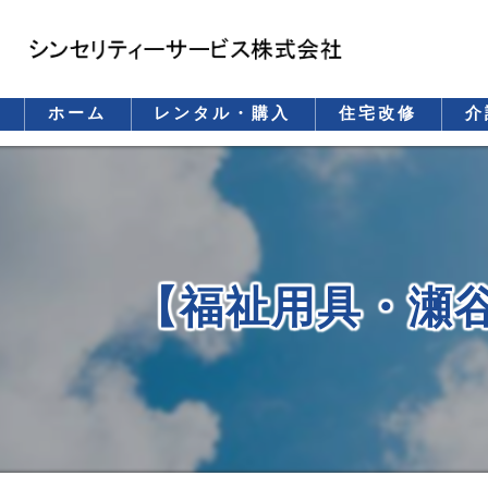
ホーム
レンタル・購入
住宅改修
介
レンタル
購入（保険適用）
購入（自費）
【福祉用具・瀬
重要事項説明