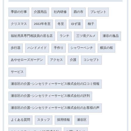
季節の行事
介護用品
社内研修
酉の市
プレゼント
クリスマス
2022年冬至
冬至
ゆず湯
柚子
福祉用具専門相談員の居る店
ランチ
三ツ境グルメ
瀬谷の逸品
歩行器
ハンドメイド
手作り
シャワーベンチ
横浜の桜
あやせローズガーデン
アクセス
介護
コンセプト
サービス
瀬谷区の介護･シンセリティーサービス株式会社の口コミ情報
瀬谷区の介護･シンセリティーサービス株式会社の評判
瀬谷区の介護･シンセリティーサービス株式会社のお客様の声
よくある質問
スタッフ
採用情報
瀬谷区