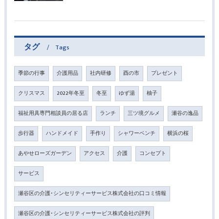
タグ
Tags
季節の行事
介護用品
社内研修
酉の市
プレゼント
クリスマス
2022年冬至
冬至
ゆず湯
柚子
福祉用具専門相談員の居る店
ランチ
三ツ境グルメ
瀬谷の逸品
歩行器
ハンドメイド
手作り
シャワーベンチ
横浜の桜
あやせローズガーデン
アクセス
介護
コンセプト
サービス
瀬谷区の介護･シンセリティーサービス株式会社の口コミ情報
瀬谷区の介護･シンセリティーサービス株式会社の評判